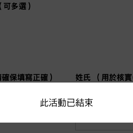
（可多選）
請確保填寫正確）
姓氏 （用於核
此活動已結束
請確保填寫正確）
性別