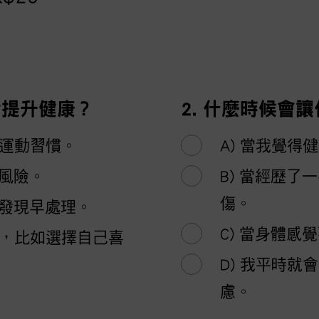
合提升健康？
2. 什麼時候會
和運動習慣。
A) 當我覺
外風險。
B) 當經歷
傷。
早發現早處理。
C) 當身體
主，比如選擇自己喜
D) 我平時
慮。